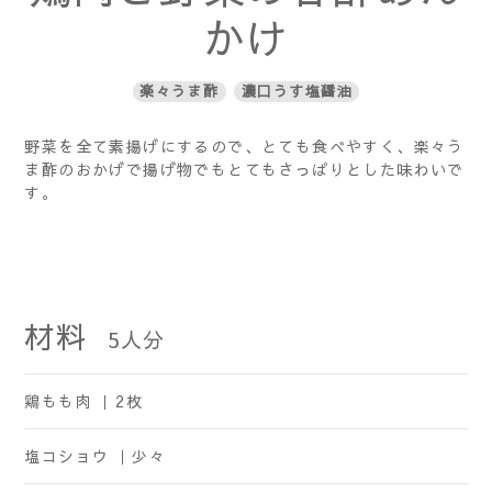
かけ
楽々うま酢
濃口うす塩醤油
野菜を全て素揚げにするので、とても食べやすく、楽々う
ま酢のおかげで揚げ物でもとてもさっぱりとした味わいで
す。
材料
5
人分
鶏もも肉 ｜
2枚
塩コショウ ｜
少々