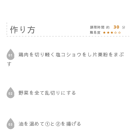
作り方
30
調理時間 約
分
難易度
★★★☆☆
鶏肉を切り軽く塩コショウをし片栗粉をまぶ
す
野菜を全て乱切りにする
油を温めて①と②を揚げる