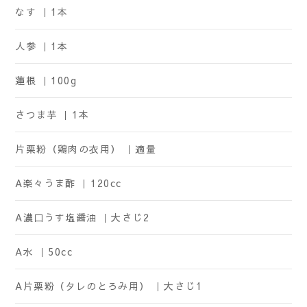
なす ｜
1本
人参 ｜
1本
蓮根 ｜
100g
さつま芋 ｜
1本
片栗粉（鶏肉の衣用） ｜
適量
A楽々うま酢 ｜
120cc
A濃口うす塩醤油 ｜
大さじ2
A水 ｜
50cc
A片栗粉（タレのとろみ用） ｜
大さじ1