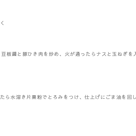
おく
、豆板醤と豚ひき肉を炒め、火が通ったらナスと玉ねぎを
したら水溶き片栗粉でとろみをつけ、仕上げにごま油を回