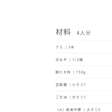
材料
4
人分
ナス ｜
3本
玉ねぎ ｜
1/2個
豚ひき肉 ｜
150g
豆板醤 ｜
小さじ1
ごま油 ｜
大さじ1
（A）楽楽中華 ｜
大さじ3