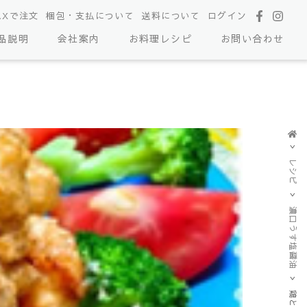
AXで注文
梱包・支払について
送料について
ログイン
品説明
会社案内
お料理レシピ
お問い合わせ
レシピ
濃口うす塩醤油