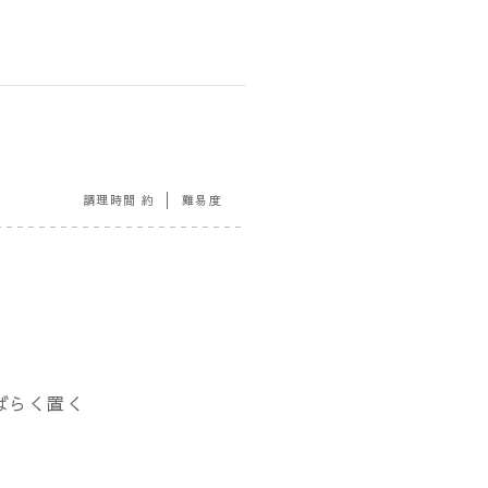
調理時間 約
難易度
ばらく置く