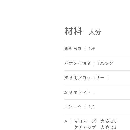
材料
人分
鶏もも肉 ｜
1枚
バナメイ海老 ｜
1パック
飾り用ブロッコリー ｜
飾り用トマト ｜
ニンニク ｜
1片
A ｜
マヨネーズ 大さじ6
ケチャップ 大さじ3