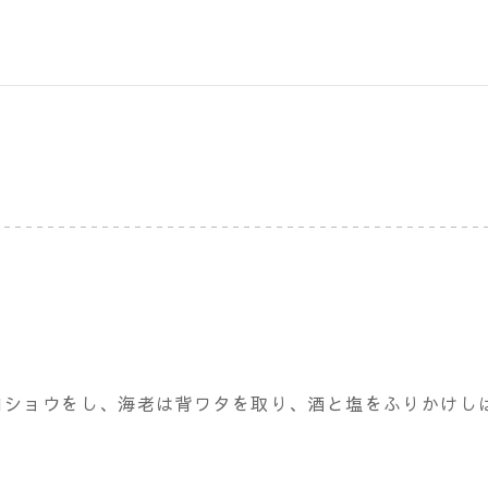
コショウをし、海老は背ワタを取り、酒と塩をふりかけし