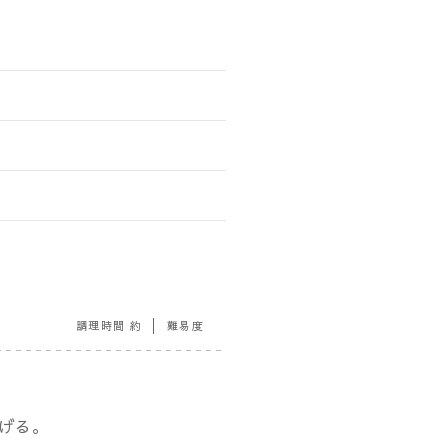
調理時間 約
難易度
あげる。