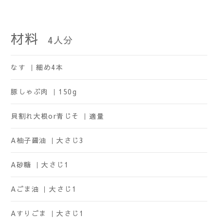
材料
4
人分
なす ｜
細め4本
豚しゃぶ肉 ｜
150g
貝割れ大根or青じそ ｜
適量
A柚子醤油 ｜
大さじ3
A砂糖 ｜
大さじ1
Aごま油 ｜
大さじ1
Aすりごま ｜
大さじ1