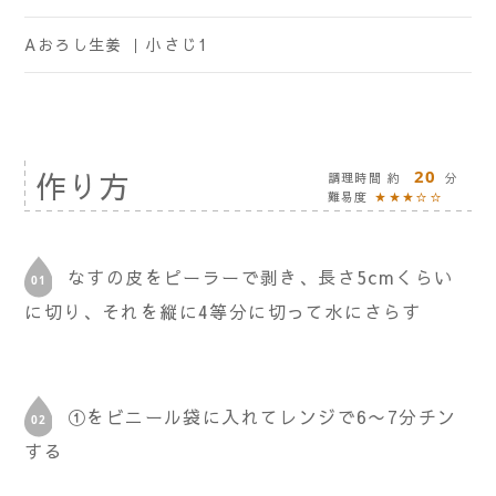
Aおろし生姜 ｜
小さじ1
作り方
20
調理時間 約
分
難易度
★★★☆☆
なすの皮をピーラーで剥き、長さ5cmくらい
に切り、それを縦に4等分に切って水にさらす
①をビニール袋に入れてレンジで6〜7分チン
する