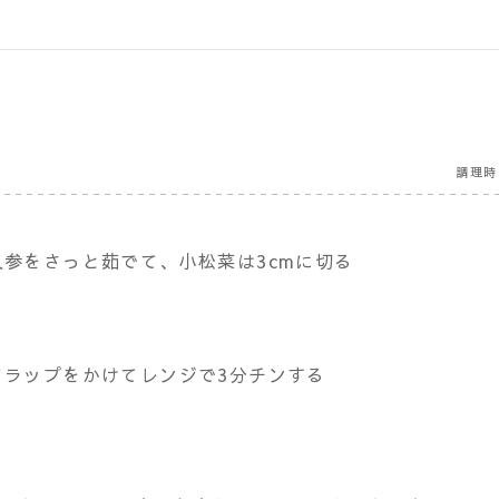
調理時
参をさっと茹でて、小松菜は3cmに切る
てラップをかけてレンジで3分チンする