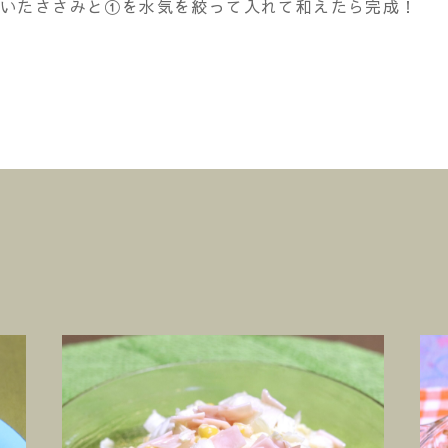
割いたささみと①を水気を絞って入れて和えたら完成！