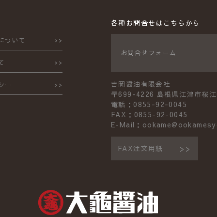
各種お問合せはこちらから
について
お問合せフォーム
て
吉岡醤油有限会社
シー
〒699-4226 島根県江津市桜江
電話：0855-92-0045
FAX：0855-92-0045
E-Mail：ookame@ookamesy
FAX注文用紙