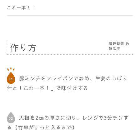
これ一本！ ｜
調理時間 約
作り方
難易度
豚ミンチをフライパンで炒め、生姜のしぼり
汁と「これ一本！」で味付けする
大根を2㎝の厚さに切り、レンジで3分チンす
る（竹串がすっと入るまで）