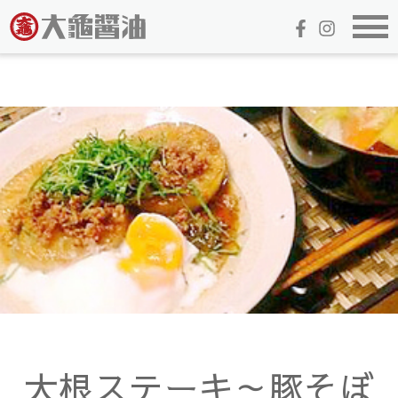
大根ステーキ～豚そぼ