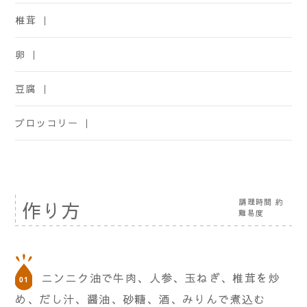
椎茸 ｜
卵 ｜
豆腐 ｜
ブロッコリー ｜
調理時間 約
作り方
難易度
ニンニク油で牛肉、人参、玉ねぎ、椎茸を炒
め、だし汁、醤油、砂糖、酒、みりんで煮込む