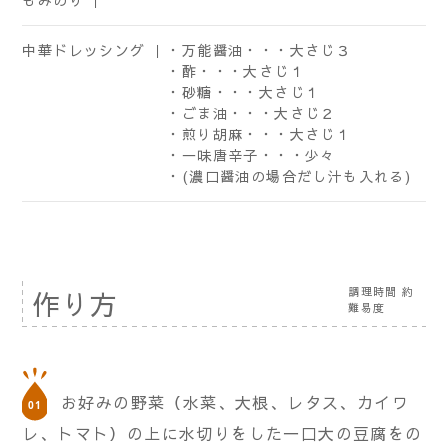
もみのり ｜
中華ドレッシング ｜
・万能醤油・・・大さじ３
・酢・・・大さじ１
・砂糖・・・大さじ１
・ごま油・・・大さじ２
・煎り胡麻・・・大さじ１
・一味唐辛子・・・少々
・(濃口醤油の場合だし汁も入れる)
調理時間 約
作り方
難易度
お好みの野菜（水菜、大根、レタス、カイワ
レ、トマト）の上に水切りをした一口大の豆腐をの