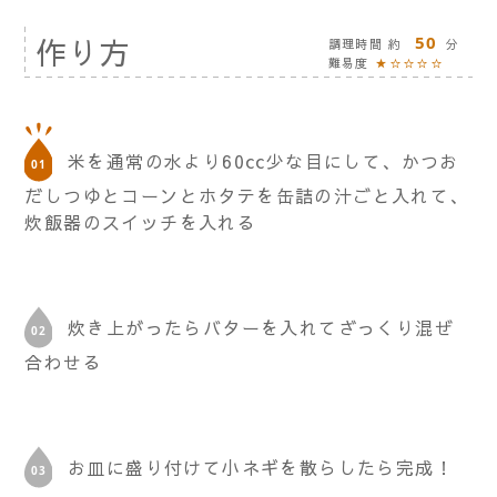
作り方
50
調理時間 約
分
難易度
★☆☆☆☆
米を通常の水より60cc少な目にして、かつお
だしつゆとコーンとホタテを缶詰の汁ごと入れて、
炊飯器のスイッチを入れる
炊き上がったらバターを入れてざっくり混ぜ
合わせる
お皿に盛り付けて小ネギを散らしたら完成！