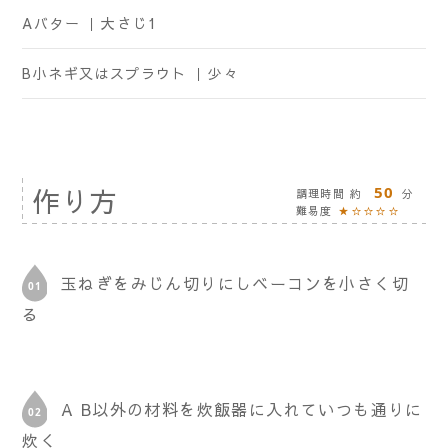
Aバター ｜
大さじ1
B小ネギ又はスプラウト ｜
少々
作り方
50
調理時間 約
分
難易度
★☆☆☆☆
玉ねぎをみじん切りにしベーコンを小さく切
る
A B以外の材料を炊飯器に入れていつも通りに
炊く