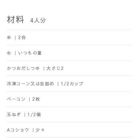
材料
4
人分
米 ｜
2合
水 ｜
いつもの量
かつおだしつゆ ｜
大さじ2
冷凍コーン又は缶詰め ｜
1/2カップ
ベーコン ｜
2枚
玉ねぎ ｜
1/2個
Aコショウ ｜
少々