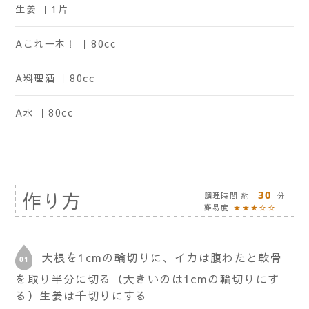
生姜 ｜
1片
Aこれ一本！ ｜
80cc
A料理酒 ｜
80cc
A水 ｜
80cc
作り方
30
調理時間 約
分
難易度
★★★☆☆
大根を1cmの輪切りに、イカは腹わたと軟骨
を取り半分に切る（大きいのは1cmの輪切りにす
る）生姜は千切りにする