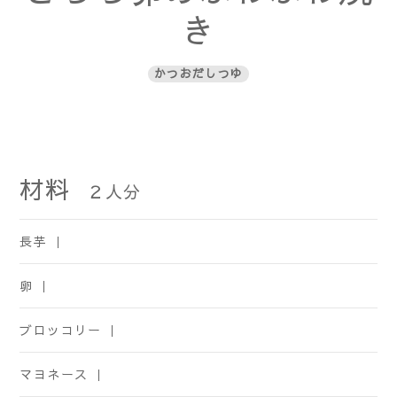
き
かつおだしつゆ
材料
２
人分
長芋 ｜
卵 ｜
ブロッコリー ｜
マヨネース ｜