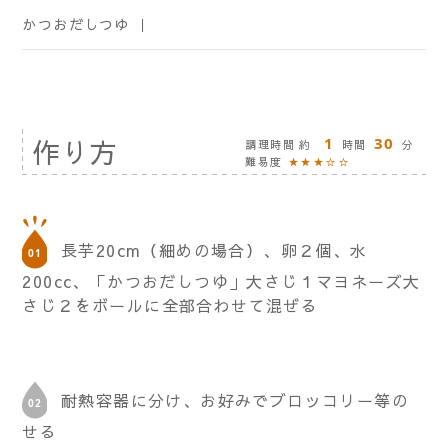
かつおだしつゆ ｜
作り方
1
30
調理時間 約
時間
分
難易度
★★★☆☆
長芋20cm（細めの場合）、卵２個、水
200cc、「かつおだしつゆ」大さじ１マヨネーズ大
さじ２をボールに全部合わせて混ぜる
耐熱容器に分け、お好みでブロッコリー等の
せる