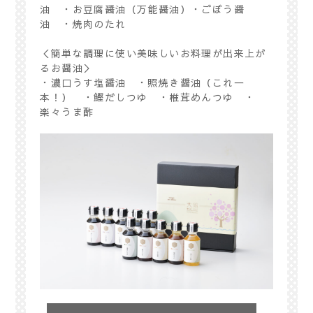
油 ・お豆腐醤油（万能醤油）・ごぼう醤
油 ・焼肉のたれ
＜簡単な調理に使い美味しいお料理が出来上が
るお醤油＞
・濃口うす塩醤油 ・照焼き醤油（これ一
本！） ・鰹だしつゆ ・椎茸めんつゆ ・
楽々うま酢