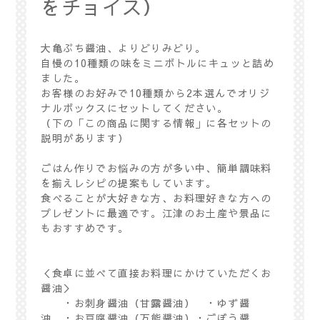
をチョイス）
大亀ぷち醤油、よりどりみどり。
自慢の10種類の味をミニボトルにキュッと詰め
ました。
お客様のお好みで10種類から2本選んでオリジ
ナルボックスにセットしてください。
（下の「この商品に関する情報」に各セットの
説明があります）
ごはん作りでお悩みの方が多い中、簡単調味料
を揃えレシピの提案もしています。
食べることが大好きな方、お料理好きな方への
プレゼントに最適です。江津のお土産や景品に
もおすすめです。
＜食卓に並べて直接お料理にかけていただくお
醤油＞
・お刺身醤油（甘露醤油） ・ゆず醤
油 ・お豆腐醤油（万能醤油）・ごぼう醤