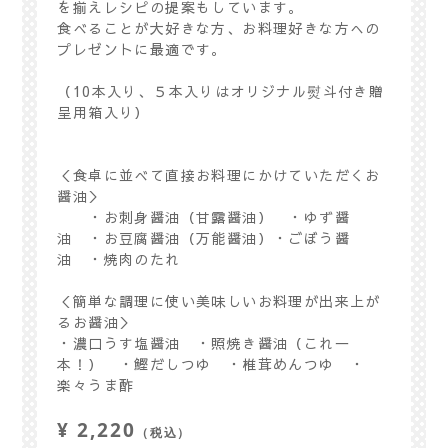
を揃えレシピの提案もしています。
食べることが大好きな方、お料理好きな方への
プレゼントに最適です。
（10本入り、５本入りはオリジナル熨斗付き贈
呈用箱入り）
＜食卓に並べて直接お料理にかけていただくお
醤油＞
・お刺身醤油（甘露醤油） ・ゆず醤
油 ・お豆腐醤油（万能醤油）・ごぼう醤
油 ・焼肉のたれ
＜簡単な調理に使い美味しいお料理が出来上が
るお醤油＞
・濃口うす塩醤油 ・照焼き醤油（これ一
本！） ・鰹だしつゆ ・椎茸めんつゆ ・
楽々うま酢
¥ 2,220
（税込）