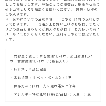
としてお届けします。季節ごとのご贈答品、慶事や仏事の
引き出物としても幅広くお使いください。 包装・各種の
しも承ります。
※ 送料についての注意事項 こちらは1箱の送料とな
っております。 2箱以上お買い上げのお客様、または
ほかの商品と合わせてご購入のお客様は、お支払いの前に
メールにてお知らせください。送料をこちらで設定いたし
ます。
内容量：濃口うす塩醤油1L×4本、淡口醤油1L×1
本、甘露醤油1L×1本（化粧箱入り）
原材料：単品に記載
賞味期限：1Lペットボトル入：1年
保存方法：直射日光を避け常温で保存
アレルギー特定原材料等(27品目)：大豆、小麦