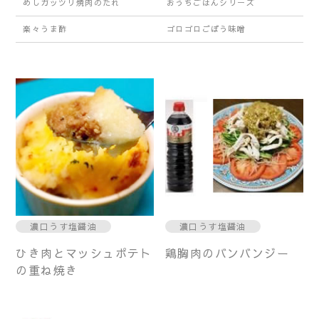
めしガッツリ焼肉のたれ
おうちごはんシリーズ
楽々うま酢
ゴロゴロごぼう味噌
濃口うす塩醤油
濃口うす塩醤油
ひき肉とマッシュポテト
鶏胸肉のバンバンジー
の重ね焼き