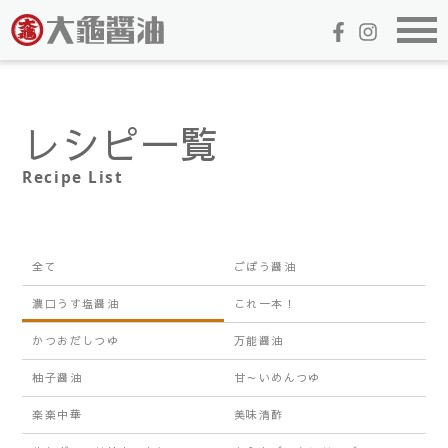
レシピ一覧
Recipe List
全て
ごぼう醤油
濃口うす塩醤油
これ一本！
かつおだしつゆ
万能醤油
柚子醤油
甘～いめんつゆ
楽楽中華
美味清酢