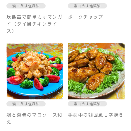
濃口うす塩醤油
濃口うす塩醤油
炊飯器で簡単カオマンガ
ポークチャップ
イ（タイ風チキンライ
ス）
濃口うす塩醤油
濃口うす塩醤油
鶏と海老のマヨソース和
手羽中の韓国風甘辛焼き
え