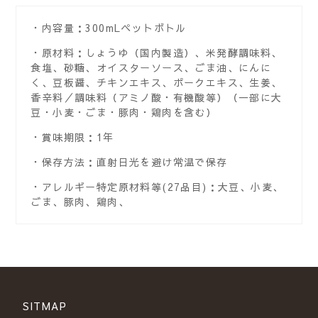
内容量：300mLペットボトル
原材料：しょうゆ（国内製造）、米発酵調味料、
食塩、砂糖、オイスターソース、ごま油、にんに
く、豆板醤、チキンエキス、ポークエキス、生姜、
香辛料／調味料（アミノ酸・有機酸等）（一部に大
豆・小麦・ごま・豚肉・鶏肉を含む）
賞味期限：1年
保存方法：直射日光を避け常温で保存
アレルギー特定原材料等(27品目)：大豆、小麦、
ごま、豚肉、鶏肉、
SITMAP