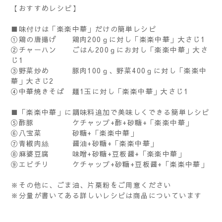
【おすすめレシピ】
■味付けは「楽楽中華」だけの簡単レシピ
①鶏の唐揚げ 鶏肉200ｇに対し「楽楽中華」大さじ1
②チャーハン ごはん200ｇにお対し「楽楽中華」大さ
じ1
③野菜炒め 豚肉100ｇ、野菜400ｇに対し「楽楽中
華」大さじ2
④中華焼きそば 麺1玉に対し「楽楽中華」大さじ1
■「楽楽中華」に調味料追加で美味しくできる簡単レシピ
⑤酢豚 ケチャップ+酢+砂糖+「楽楽中華」
⑥八宝菜 砂糖+「楽楽中華」
⑦青椒肉絲 醤油+砂糖+「楽楽中華」
⑧麻婆豆腐 味噌+砂糖+豆板醤+「楽楽中華」
⑨エビチリ ケチャップ+砂糖+豆板醤+「楽楽中華」
※その他に、ごま油、片栗粉をご用意ください
※分量が書いてある詳しいレシピは商品についています