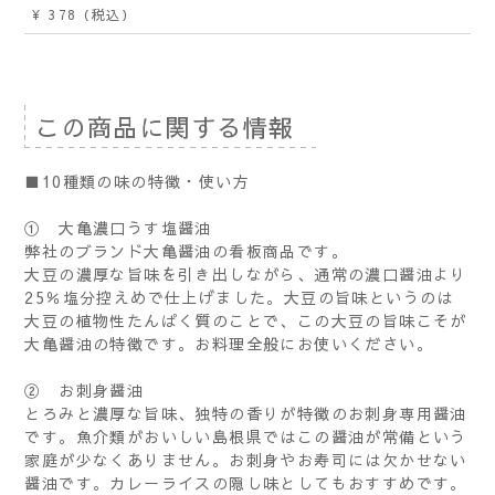
¥ 378
（税込）
この商品に関する情報
■10種類の味の特徴・使い方
① 大亀濃口うす塩醤油
弊社のブランド大亀醤油の看板商品です。
大豆の濃厚な旨味を引き出しながら、通常の濃口醤油より
25％塩分控えめで仕上げました。大豆の旨味というのは
大豆の植物性たんぱく質のことで、この大豆の旨味こそが
大亀醤油の特徴です。お料理全般にお使いください。
② お刺身醤油
とろみと濃厚な旨味、独特の香りが特徴のお刺身専用醤油
です。魚介類がおいしい島根県ではこの醤油が常備という
家庭が少なくありません。お刺身やお寿司には欠かせない
醤油です。カレーライスの隠し味としてもおすすめです。