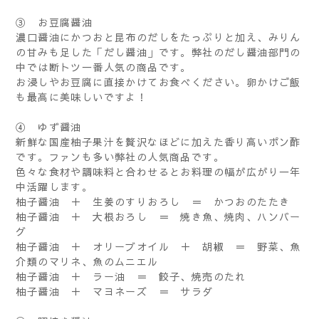
③ お豆腐醤油
濃口醤油にかつおと昆布のだしをたっぷりと加え、みりん
の甘みも足した「だし醤油」です。弊社のだし醤油部門の
中では断トツ一番人気の商品です。
お浸しやお豆腐に直接かけてお食べください。卵かけご飯
も最高に美味しいですよ！
④ ゆず醤油
新鮮な国産柚子果汁を贅沢なほどに加えた香り高いポン酢
です。ファンも多い弊社の人気商品です。
色々な食材や調味料と合わせるとお料理の幅が広がり一年
中活躍します。
柚子醤油 ＋ 生姜のすりおろし ＝ かつおのたたき
柚子醤油 ＋ 大根おろし ＝ 焼き魚、焼肉、ハンバー
グ
柚子醤油 ＋ オリーブオイル ＋ 胡椒 ＝ 野菜、魚
介類のマリネ、魚のムニエル
柚子醤油 ＋ ラー油 ＝ 餃子、焼売のたれ
柚子醤油 ＋ マヨネーズ ＝ サラダ