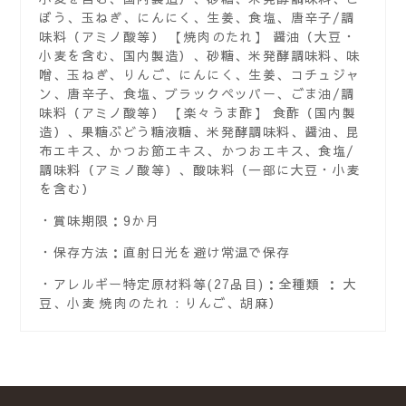
ぼう、玉ねぎ、にんにく、生姜、食塩、唐辛子/調
味料（アミノ酸等） 【焼肉のたれ】 醤油（大豆・
小麦を含む、国内製造）、砂糖、米発酵調味料、味
噌、玉ねぎ、りんご、にんにく、生姜、コチュジャ
ン、唐辛子、食塩、ブラックペッパー、ごま油/調
味料（アミノ酸等） 【楽々うま酢】 食酢（国内製
造）、果糖ぶどう糖液糖、米発酵調味料、醤油、昆
布エキス、かつお節エキス、かつおエキス、食塩/
調味料（アミノ酸等）、酸味料（一部に大豆・小麦
を含む）
賞味期限：9か月
保存方法：直射日光を避け常温で保存
アレルギー特定原材料等(27品目)：全種類 ： 大
豆、小麦 焼肉のたれ : りんご、胡麻）