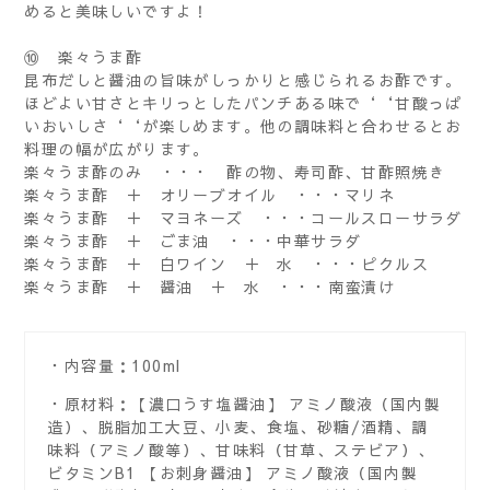
めると美味しいですよ！
⑩ 楽々うま酢
昆布だしと醤油の旨味がしっかりと感じられるお酢です。
ほどよい甘さとキリっとしたパンチある味で‘‘甘酸っぱ
いおいしさ‘‘が楽しめます。他の調味料と合わせるとお
料理の幅が広がります。
楽々うま酢のみ ・・・ 酢の物、寿司酢、甘酢照焼き
楽々うま酢 ＋ オリーブオイル ・・・マリネ
楽々うま酢 ＋ マヨネーズ ・・・コールスローサラダ
楽々うま酢 ＋ ごま油 ・・・中華サラダ
楽々うま酢 ＋ 白ワイン ＋ 水 ・・・ピクルス
楽々うま酢 ＋ 醤油 ＋ 水 ・・・南蛮漬け
内容量：100ml
原材料：【濃口うす塩醤油】 アミノ酸液（国内製
造）、脱脂加工大豆、小麦、食塩、砂糖/酒精、調
味料（アミノ酸等）、甘味料（甘草、ステビア）、
ビタミンB1 【お刺身醤油】 アミノ酸液（国内製