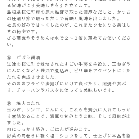
る旨味がより美味しさを引き立てます。
島根県桜江町産の原木椎茸で取った濃厚なだしと、かつお
の圧削り節で取っただしで旨味と風味を出しました。
社長の好みで甘～くしたのが、これまたクセになる美味し
さの秘密です。
ざる蕎麦やそうめんは水で２～３倍に薄めてお使いくださ
い。
⑧ ごぼう醤油
江津市桜江町で栽培されたすごい牛蒡を主役に、玉ねぎや
にんにくなどと醤油で煮込み、ピリ辛をアクセントにした
たれを完成させました。
そのままフライや唐揚げにかけて食べたり、照焼や丼ぶ
り、チャーハンやパスタに使っても美味しいです。
⑨ 焼肉のたれ
玉ねぎ、リンゴ、にんにく、これらを贅沢に入れてしっか
り煮詰めることで、濃厚な甘みとうま味、そして風味が出
ました。
肉にしっかり絡み、ごはんが進みます。
野菜の肉巻きに軽く塩コショウをして、仕上げに本品を絡