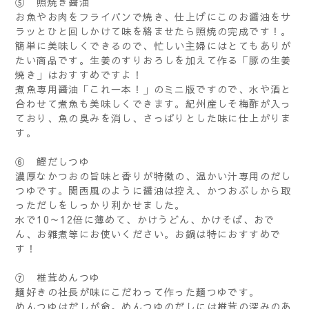
⑤ 照焼き醤油
お魚やお肉をフライパンで焼き、仕上げにこのお醤油をサ
ラッとひと回しかけて味を絡ませたら照焼の完成です！。
簡単に美味しくできるので、忙しい主婦にはとてもありが
たい商品です。生姜のすりおろしを加えて作る「豚の生姜
焼き」はおすすめですよ！
煮魚専用醤油「これ一本！」のミニ版ですので、水や酒と
合わせて煮魚も美味しくできます。紀州産しそ梅酢が入っ
ており、魚の臭みを消し、さっぱりとした味に仕上がりま
す。
⑥ 鰹だしつゆ
濃厚なかつおの旨味と香りが特徴の、温かい汁専用のだし
つゆです。関西風のように醤油は控え、かつおぶしから取
っただしをしっかり利かせました。
水で10～12倍に薄めて、かけうどん、かけそば、おで
ん、お雑煮等にお使いください。お鍋は特におすすめで
す！
⑦ 椎茸めんつゆ
麺好きの社長が味にこだわって作った麺つゆです。
めんつゆはだしが命。めんつゆのだしには椎茸の深みのあ