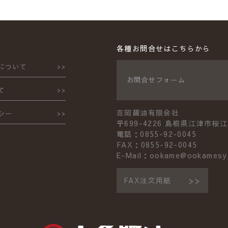
各種お問合せはこちらから
について
お問合せフォーム
て
吉岡醤油有限会社
シー
〒699-4226 島根県江津市桜江
電話：0855-92-0045
FAX：0855-92-0045
E-Mail：ookame@ookamesy
FAX注文用紙