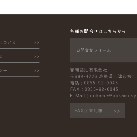
各種お問合せはこちらから
について
お問合せフォーム
て
吉岡醤油有限会社
シー
〒699-4226 島根県江津市桜江
電話：0855-92-0045
FAX：0855-92-0045
E-Mail：ookame@ookamesy
FAX注文用紙