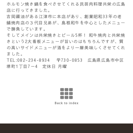
ホルモン焼き鍋を食べさせてくれる民芸肉料理共栄の広島
店に行ってきました。
吉岡醤油がある江津市に本店があり、創業昭和33年の老
舗焼肉店の３代目兄弟が、島根和牛を中心としたメニュー
で勝負しています。
そしてメインは共栄焼きとビール5杯！ 和牛焼肉と共栄焼
きという2大看板メニューが旨いのはもちろんですが、質
の高いサイドメニューが酒をより一層美味しくさせてくれ
ました。
TEL:082-234-8934 〒730-0853 広島県広島市中区
堺町1丁目7－4 定休日 月曜
Back to index